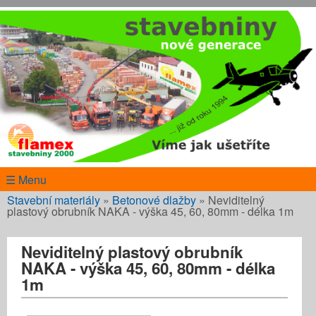
Přejít k hlavnímu obsahu
www.flamex.cz
☰ Menu
Jste zde
Stavební materiály
»
Betonové dlažby
»
Neviditelný
plastový obrubník NAKA - výška 45, 60, 80mm - délka 1m
Neviditelný plastový obrubník
NAKA - výška 45, 60, 80mm - délka
1m