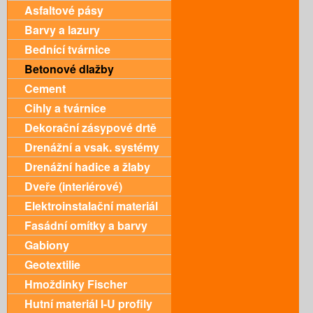
Asfaltové pásy
Barvy a lazury
Bednící tvárnice
Betonové dlažby
Cement
Cihly a tvárnice
Dekorační zásypové drtě
Drenážní a vsak. systémy
Drenážní hadice a žlaby
Dveře (interiérové)
Elektroinstalační materiál
Fasádní omítky a barvy
Gabiony
Geotextilie
Hmoždinky Fischer
Hutní materiál I-U profily