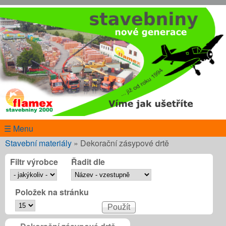
Přejít k hlavnímu obsahu
www.flamex.cz
☰ Menu
Jste zde
Stavební materiály
»
Dekorační zásypové drtě
Filtr výrobce
Řadit dle
Položek na stránku