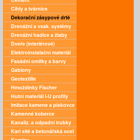
Cihly a tvárnice
Dekorační zásypové drtě
Drenážní a vsak. systémy
Drenážní hadice a žlaby
Dveře (interiérové)
Elektroinstalační materiál
Fasádní omítky a barvy
Gabiony
Geotextilie
Hmoždinky Fischer
Hutní materiál I-U profily
Imitace kamene a pískovce
Kamenné koberce
Kanaliz. a odpadní trubky
Kari sítě a betonářská ocel
Komíny