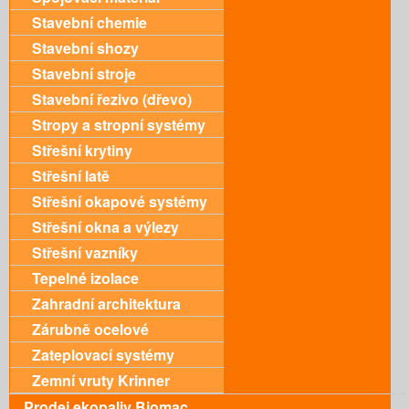
Stavební chemie
Stavební shozy
Stavební stroje
Stavební řezivo (dřevo)
Stropy a stropní systémy
Střešní krytiny
Střešní latě
Střešní okapové systémy
Střešní okna a výlezy
Střešní vazníky
Tepelné izolace
Zahradní architektura
Zárubně ocelové
Zateplovací systémy
Zemní vruty Krinner
Prodej ekopaliv Biomac