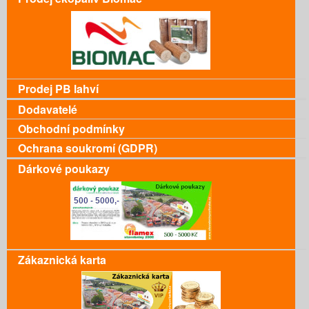
Prodej PB lahví
Dodavatelé
Obchodní podmínky
Ochrana soukromí (GDPR)
Dárkové poukazy
Zákaznická karta