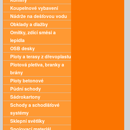
Koupelnové vybavení
Nádrže na dešťovou vodu
Obklady a dlažby
Omítky, zdící směsi a
lepidla
OSB desky
Ploty a terasy z dřevoplastu
Plotová pletiva, branky a
brány
Ploty betonové
Půdní schody
Sádrokartony
Schody a schodišťové
systémy
Sklepní světlíky
Spojovací materiál