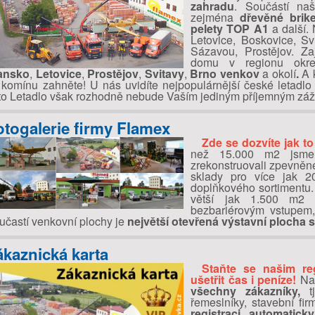
zahradu
. Součástí na
zejména
dřevěné bri
pelety TOP A1
a další. 
Letovice, Boskovice, Sv
Sázavou, Prostějov. Z
domu v regionu ok
ansko
,
Letovice
,
Prostějov
,
Svitavy
,
Brno venkov
a okolí
.
A k
 komínu zahněte! U nás uvidíte nejpopulárnější české letadlo
to Letadlo však rozhodně nebude Vaším jediným příjemným záž
otogalerie firmy Flamex
Zde se dozvíte jak t
než 15.000 m2 jsme 
zrekonstruovali zpevněn
sklady pro více jak 2
doplňkového sortimentu.
větší jak 1.500 m2 
bezbariérovým vstupem,
učastí venkovní plochy je
největší otevřená výstavní plocha 
ákaznická karta
Staňte se našim re
ušetřit čas i peníze!
Na
všechny zákazníky,
tj
řemeslníky, stavební fir
registraci automatick