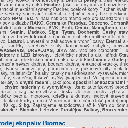
bízíme řadu výrobků
Fischer
, jako jsou nylonové hmoždinky
emické injektážní systémy Fischer, ocelové kotvy Fischer, kvalit
le veškerý spojovací materiál a zejména vruty bez předvrtá
robce
HPM TEC
. V naší nabídce máme vše pro standardní i 
klady a dlažby
RAKO, Ceramika Paradyz, Opoczno, Cersanit, 
xibilní lepidla
Murexin, KVK, Profi, Cemix, Mamutherm
, sp
emii
Semin
,
Madako
,
Siga
,
Tytan
,
Bochemit
,
Český stavi
teriérové barvy
Interbal
, a speciální malířské antibakteriální in
evo
Lazurol
, universální základové a vrchní barvy
Eternal
a 
ny, vaničky, sprchové kouty, koupelnový nábytek, um
OVASERVIS
,
DŘEVOJAS
,
JIKA
atd. Vše pro standardní i 
flektory
a
LED žárovky
, elektrické nářadí a aku nářadí
Sta
alitní ruční elektrické nářadí a aku nářadí
Fieldmann
a
Gude
pr
 vrtací a sekací kladiva, bourací kladiva, elektrické vrtačky, ú
ly, dvoukotoučové pily, přímočaré pily, pokosové pily, elektri
usky, multifunkční brusky, brusky na sádrokarton, vysavače, mí
ntrály, svářečky, tlakové myčky (wapky) atd. Ve speciální n
teriály
a
chytré řešení
, jako jsou
speciální antibakteriální 
d.,
chytré materiály
a
vychytávky
. Jsme autorizovaný prode
bídce Lumag máme vibrační desky, vibrační, pěchy, vybrační li
adičky betonu, motorová kolečka a dumpry, stolové stavební
ltifunkční trucky a další. V naší nabídce máme také prodej pr
,
10 kg
,
2 kg.
Zajišťujeme autodopravu až k Vám do domu
skovice
,
Blansko
,
Letovice
,
Prostějov
,
Svitavy
,
Brno venko
rodej ekopaliv Biomac