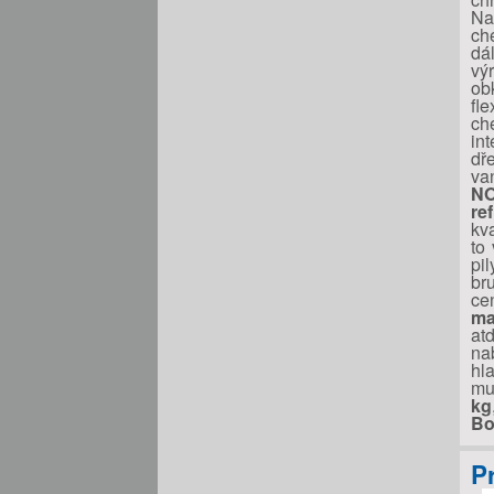
Na
ch
dá
vý
ob
fle
ch
in
dř
va
N
re
kv
to
pi
br
ce
ma
at
na
hl
mu
kg
Bo
P