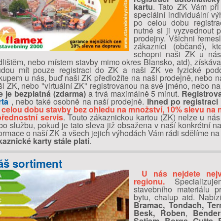
kartu
. Tato ZK Vám při
speciální individuální v
po celou dobu registra
nutné si ji vyzvednout p
prodejny. Všichni řemesl
zákazníci (občané), k
schopni naši ZK u nás 
dlištěm, nebo místem stavby mimo okres Blansko, atd), získávají 
udou mít pouze registraci do ZK a naši ZK ve fyzické po
kupem u nás, buď naši ZK předložíte na naši prodejně, nebo 
ši ZK, nebo "virtuální ZK" registrovanou na své jméno, nebo n
e je bezplatná (zdarma)
a trvá maximálně 5 minut.
Registrov
rta
, nebo také osobně na naší prodejně.
Ihned po registraci
 celou dobu stavby bez ohledu na množství, 10% slevu na n
přednostní servis
. Touto zákaznickou kartou (ZK) nelze u nás 
bo službu, pokud je tato sleva již obsažena v naší konkrétní n
formace o naší ZK a všech jejich výhodách Vám rádi sdělíme na
kaznické karty stále platí
.
áš sortiment
U nás nejdete nejv
regionu.
Specializuj
stavebního materiálu 
bytu, chalup atd. Nabíz
Bramac, Tondach, Terr
Besk,
Roben
,
Bender
Satjam, Borga,
Gutta
,