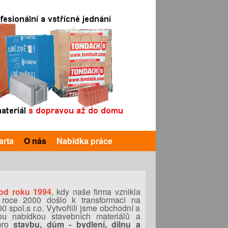
arta
O nás
Nabídka práce
 od roku 1994
, kdy naše firma vznikla
 roce 2000 došlo k transformaci na
spol.s r.o. Vytvořiili jsme obchodní a
tou nabídkou stavebních materiálů a
 pro
stavbu, dům - bydlení, dílnu a