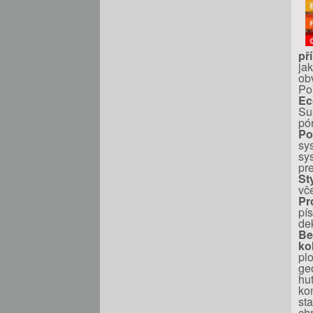
př
ja
ob
Po
Ec
Su
pó
Po
sy
sy
pr
St
vč
Pr
pí
de
Be
ko
pl
ge
hu
ko
st
ch