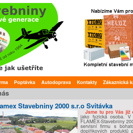
Přejít k hlavnímu obsahu
arma
Poptávka
Autodoprava
Kontakty
Zákaznická k
nás
lamex Stavebniny 2000 s.r.o Svitávka
Jsme tu pro Vás již
jako fyzická osoba. V
FLAMEX-Stavebniny 2000 
servisní firmu s boha
doplňkových produktů