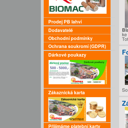
Prodej PB lahví
Bl
Dodavatelé
ke
Obchodní podmínky
To
Ochrana soukromí (GDPR)
F
Dárkové poukazy
So
Zákaznická karta
Z
Přijímáme platební karty