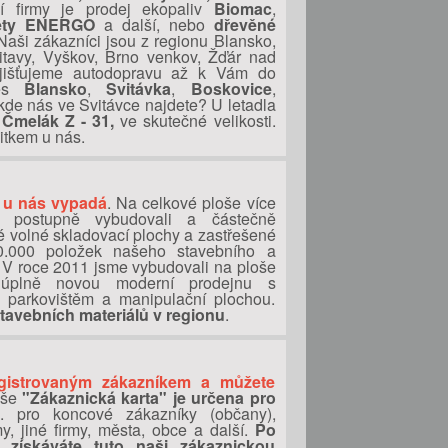
ší firmy je prodej ekopaliv
Biomac
,
kety ENERGO
a další, nebo
dřevěné
Naši zákazníci jsou z regionu Blansko,
itavy, Vyškov, Brno venkov, Žďár nad
ajišťujeme autodopravu až k Vám do
res
Blansko
,
Svitávka
,
Boskovice
,
de nás ve Svitávce najdete? U letadla
Čmelák Z - 31,
ve skutečné velikosti.
itkem u nás.
o u nás vypadá
. Na celkové ploše více
postupně vybudovali a částečně
é volné skladovací plochy a zastřešené
0.000 položek našeho stavebního a
 V roce 2011 jsme vybudovali na ploše
úplně novou moderní prodejnu s
 parkovištěm a manipulační plochou.
stavebních materiálů v regionu
.
gistrovaným zákazníkem a můžete
še
"Zákaznická karta" je určena pro
. pro koncové zákazníky (občany),
my, jiné firmy, města, obce a další.
Po
y získáváte tuto naši zákaznickou