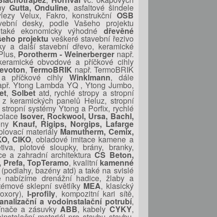
iny
Gutta, Onduline
, asfaltové šindele
ýlezy Velux, Fakro, konstrukční
OSB
vební desky, podle Vašeho projektu
také ekonomicky výhodné
dřevěné
šeho projektu
veškeré stavební řezivo
ky a další stavební dřevo, keramické
Plus,
Porotherm - Weinerberger
např.
keramické obvodové a příčkové cihly
evoton
,
TermoBRIK
např. TermoBRIK
 příčkové cihly
Winklmann
, dále
př. Ytong Lambda YQ , Ytong Jumbo,
et
,
Solbet
atd, rychlé stropy a stropní
 z keramických panelů Heluz, stropní
stropní systémy Ytong a Porfix, rychlé
zolace
Isover, Rockwool, Ursa, Bachl,
tony
Knauf, Rigips, Norgips, Lafarge
eplovací materiály
Mamutherm, Cemix,
KO, CIKO
, obladové imitace kamene a
tiva, plotové sloupky, brány, branky,
ice a zahradní architektura
CS Beton,
, Prefa, TopTeramo
, kvalitní
kamenné
(podlahy, bazény atd) a také na svislé
e nabízíme drenážní hadice, žlaby a
témové sklepní světlíky
MEA
, klasický
oxory),
I-profily
, kompozitní kari sítě,
analizační a vodoinstalační potrubí
,
nače a zásuvky
ABB
, kabely
CYKY
,
oinstalační materiál pro stavbu stavbu.