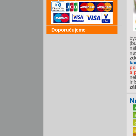
Doporučujeme
by
(b
ná
na
zd
ka
po
a 
ne
in
zá
N