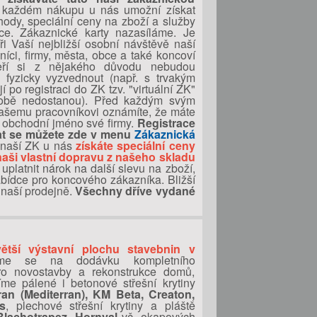
 každém nákupu u nás umožní získat
ýhody, speciální ceny na zboží a služby
ce. Zákaznické karty nazasíláme. Je
ři Vaší nejbližší osobní návštěvě naší
níci, firmy, města, obce a také koncoví
teří si z nějakého důvodu nebudou
fyzicky vyzvednout (např. s trvakým
po registraci do ZK tzv. "virtuální ZK"
době nedostanou). Před každým svým
našemu pracovníkovi oznámíte, že máte
a obchodní jméno své firmy.
Registrace
at se můžete zde v menu
Zákaznická
naší ZK u nás
získáte speciální ceny
aši vlastní dopravu z našeho skladu
uplatnit nárok na další slevu na zboží,
abídce pro koncového zákazníka. Bližší
 naší prodejně.
Všechny dříve vydané
ětší výstavní plochu stavebnin v
eme se na dodávku kompletního
pro novostavby a rekonstrukce domů,
íme pálené i betonové střešní krytiny
an (Mediterran), KM Beta, Creaton,
s
, plechové střešní krytiny a pláště
Blachotrapez
,
Hornval
vč. okapových