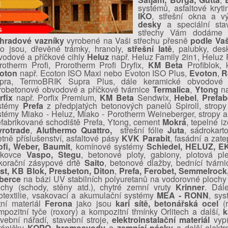
systémů, asfaltové kryt
IKO
, střešní okna a v
desky
a speciální sta
střechy Vám dodáme 
íhradové vazníky
vyrobené na Vaši střechu přesně
podle Va
ko jsou, dřevěné trámky, hranoly,
střešní latě
, palubky, des
vodové a příčkové cihly
Heluz
např. Heluz Family 2in1, Heluz 
rotherm Profi, Prorotherm Profi Dryfix,
KM Beta
Profiblok, 
oton
např. Ecoton ISO Maxi nebo Evoton ISO Plus,
Evoton
,
R
pra, TermoBRIK Supra Plus, dále keramické obvodové a
robetonové obvodové a příčkové tvárnice
Termalica
,
Ytong
na
rfix
např. Porfix Premium,
KM Beta
Sendwix,
Hebel
,
Prefab
stémy
Prefa
z předpjatých betonových panelů Spiroll, stropy
stémy Miako - Heluz, Miako - Porotherm Weineberger, stropy a 
efabrikované schodiště Prefa, Ytong, cement
Mokrá
, tepelné i
yrotrade
,
Aluthermo Quattro,
střešní fólie
Juta
, sádrokar
etně příslušenství, asfaltové pásy
KVK Parabit
, fasádní a zat
ofi, Weber, Baumit
, komínové systémy
Schiedel, HELUZ, E
skovce
Vaspo, Stegu
, betonové ploty, gabiony, plotová ple
korační zásypové drtě
Saito
, betonové dlažby, bednící tvárn
st, KB Blok, Presbeton, Diton
,
Prefa, Ferobet, Semmelrock
berce
na bázi UV stabilních polyuretanů na vodorovné plochy 
ochy (schody, stěny atd.), chytré zemní vruty
Krinner
. Dál
otextilie, vsakovací a akumulační systémy
MEA - RONN
, sys
tní materiál
Ferona
jako jsou
kari sítě, betonářská ocel
(r
mpozitní tyče (roxory) a kompozitní třmínky Orlitech a další,
k
avební nářadí, stavební stroje,
elektroinstalační materiál
vypí
ráničky
KOPO
,
hromosvody
a
zemnící pásky
a další elektr