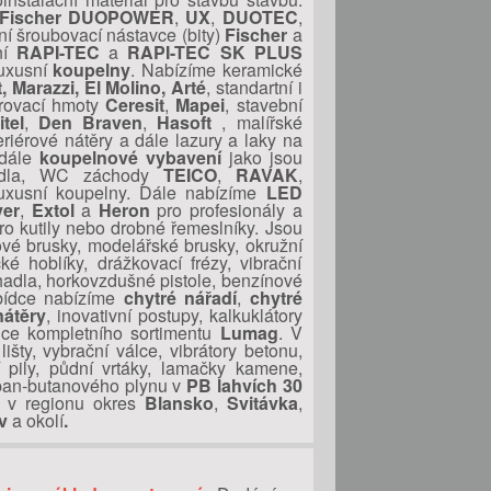
Fischer DUOPOWER
,
UX
,
DUOTEC
,
ní šroubovací nástavce (bity)
Fischer
a
ní
RAPI-TEC
a
RAPI-TEC SK PLUS
luxusní
koupelny
. Nabízíme keramické
Marazzi, El Molino, Arté
, standartní i
árovací hmoty
Ceresit
,
Mapei
, stavební
tel
,
Den Braven
,
Hasoft
, malířské
teriérové nátěry a dále lazury a laky na
dále
koupelnové vybavení
jako jsou
yvadla, WC záchody
TEICO
,
RAVAK
,
luxusní koupelny. Dále nabízíme
LED
yer
,
Extol
a
Heron
pro profesionály a
o kutily nebo drobné řemeslníky. Jsou
hlové brusky, modelářské brusky, okružní
cké hoblíky, drážkovací frézy, vibrační
chadla, horkovzdušné pistole, benzínové
abídce nabízíme
chytré nářadí
,
chytré
nátěry
, inovativní postupy, kalkuklátory
jce kompletního sortimentu
Lumag
. V
šty, vybrační válce, vibrátory betonu,
 pily, půdní vrtáky, lamačky kamene,
opan-butanového plynu v
PB lahvích 30
 v regionu okres
Blansko
,
Svitávka
,
v
a okolí
.