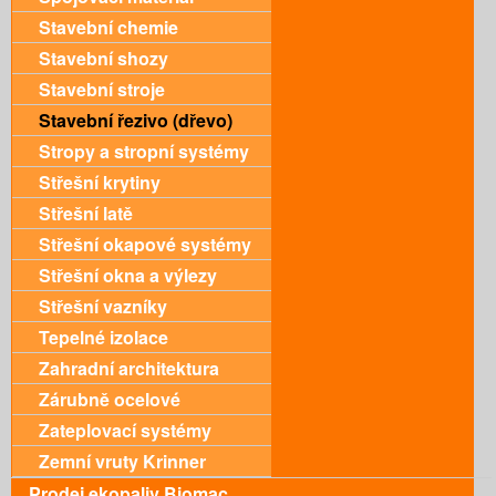
Stavební chemie
Stavební shozy
Stavební stroje
Stavební řezivo (dřevo)
Stropy a stropní systémy
Střešní krytiny
Střešní latě
Střešní okapové systémy
Střešní okna a výlezy
Střešní vazníky
Tepelné izolace
Zahradní architektura
Zárubně ocelové
Zateplovací systémy
Zemní vruty Krinner
Prodej ekopaliv Biomac