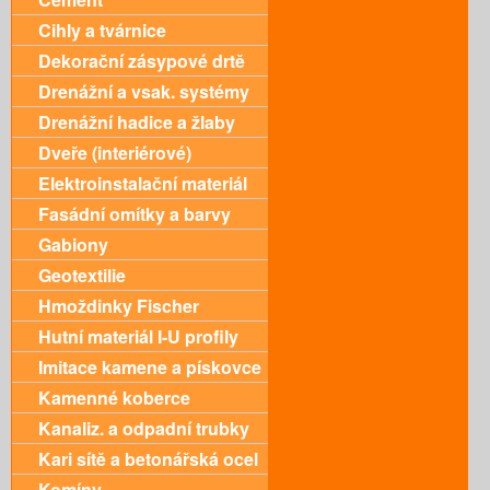
Cihly a tvárnice
Dekorační zásypové drtě
Drenážní a vsak. systémy
Drenážní hadice a žlaby
Dveře (interiérové)
Elektroinstalační materiál
Fasádní omítky a barvy
Gabiony
Geotextilie
Hmoždinky Fischer
Hutní materiál I-U profily
Imitace kamene a pískovce
Kamenné koberce
Kanaliz. a odpadní trubky
Kari sítě a betonářská ocel
Komíny