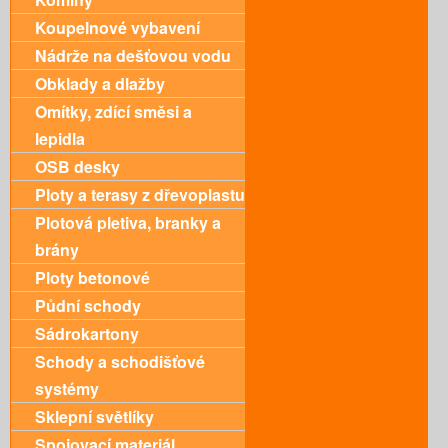
Koupelnové vybavení
Nádrže na dešťovou vodu
Obklady a dlažby
Omítky, zdící směsi a
lepidla
OSB desky
Ploty a terasy z dřevoplastu
Plotová pletiva, branky a
brány
Ploty betonové
Půdní schody
Sádrokartony
Schody a schodišťové
systémy
Sklepní světlíky
Spojovací materiál