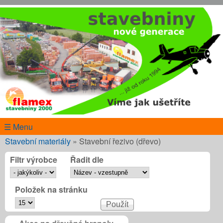
Přejít k hlavnímu obsahu
www.flamex.cz
☰ Menu
Jste zde
Stavební materiály
»
Stavební řezivo (dřevo)
Filtr výrobce
Řadit dle
Položek na stránku