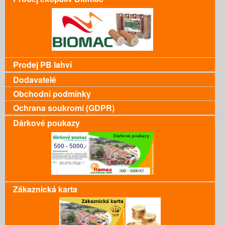
Prodej PB lahví
Dodavatelé
Obchodní podmínky
Ochrana soukromí (GDPR)
Dárkové poukazy
Zákaznická karta