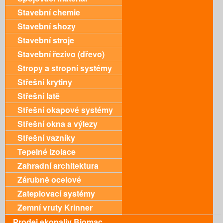
Stavební chemie
Stavební shozy
Stavební stroje
Stavební řezivo (dřevo)
Stropy a stropní systémy
Střešní krytiny
Střešní latě
Střešní okapové systémy
Střešní okna a výlezy
Střešní vazníky
Tepelné izolace
Zahradní architektura
Zárubně ocelové
Zateplovací systémy
Zemní vruty Krinner
Prodej ekopaliv Biomac