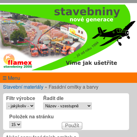
Přejít k hlavnímu obsahu
www.flamex.cz
☰ Menu
Jste zde
Stavební materiály
»
Fasádní omítky a barvy
Filtr výrobce
Řadit dle
Položek na stránku