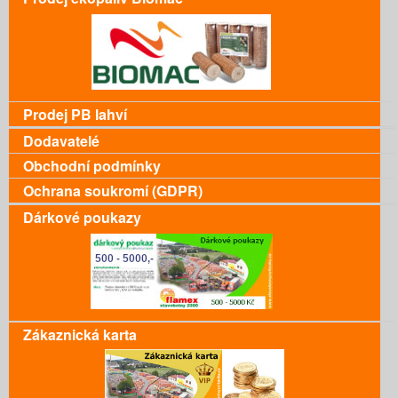
Prodej PB lahví
Dodavatelé
Obchodní podmínky
Ochrana soukromí (GDPR)
Dárkové poukazy
Zákaznická karta