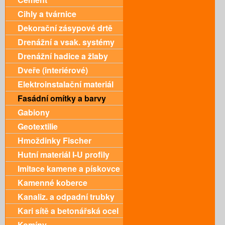
Cihly a tvárnice
Dekorační zásypové drtě
Drenážní a vsak. systémy
Drenážní hadice a žlaby
Dveře (interiérové)
Elektroinstalační materiál
Fasádní omítky a barvy
Gabiony
Geotextilie
Hmoždinky Fischer
Hutní materiál I-U profily
Imitace kamene a pískovce
Kamenné koberce
Kanaliz. a odpadní trubky
Kari sítě a betonářská ocel
Komíny