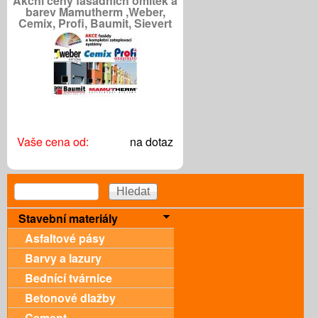
Akční ceny fasádních omítek a
barev Mamutherm ,Weber,
Cemix, Profi, Baumit, Sievert
Vaše cena od:
na dotaz
Vyhledávání
Hledat
Stavební materiály
Asfaltové pásy
Barvy a lazury
Bednící tvárnice
Betonové dlažby
Cement