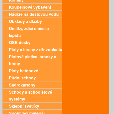
Koupelnové vybavení
Nádrže na dešťovou vodu
Obklady a dlažby
Omítky, zdící směsi a
lepidla
OSB desky
Ploty a terasy z dřevoplastu
Plotová pletiva, branky a
brány
Ploty betonové
Půdní schody
Sádrokartony
Schody a schodišťové
systémy
Sklepní světlíky
Spojovací materiál