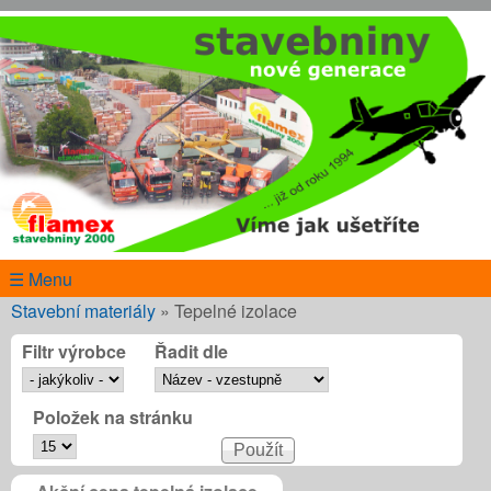
Přejít k hlavnímu obsahu
www.flamex.cz
☰ Menu
Jste zde
Stavební materiály
»
Tepelné izolace
Filtr výrobce
Řadit dle
Položek na stránku