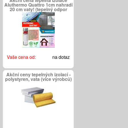
Akční cena tepelná izolace
Aluthermo Quattro 1cm nahradí
20 cm vaty! (tepelný odpor
R=5,7)
Vaše cena od:
na dotaz
Akční ceny tepelných izolací -
polystyren, vata (více výrobců)