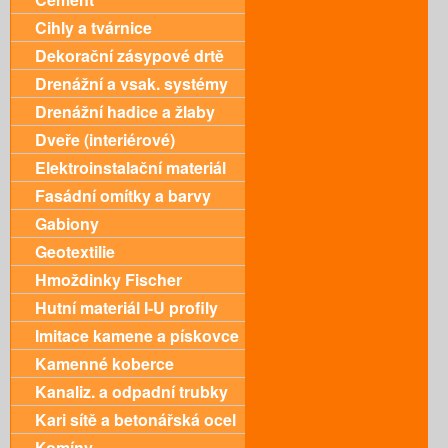
Cihly a tvárnice
Dekorační zásypové drtě
Drenážní a vsak. systémy
Drenážní hadice a žlaby
Dveře (interiérové)
Elektroinstalační materiál
Fasádní omítky a barvy
Gabiony
Geotextilie
Hmoždinky Fischer
Hutní materiál I-U profily
Imitace kamene a pískovce
Kamenné koberce
Kanaliz. a odpadní trubky
Kari sítě a betonářská ocel
Komíny