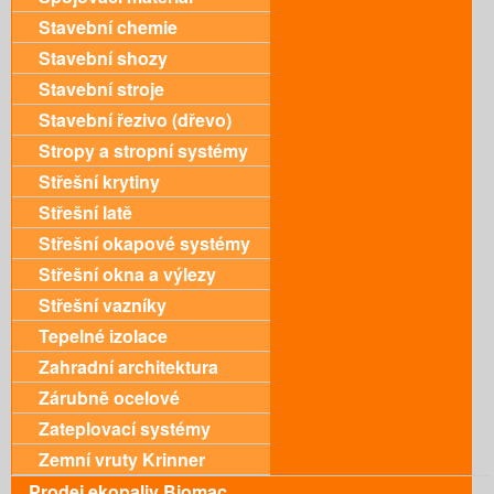
Stavební chemie
Stavební shozy
Stavební stroje
Stavební řezivo (dřevo)
Stropy a stropní systémy
Střešní krytiny
Střešní latě
Střešní okapové systémy
Střešní okna a výlezy
Střešní vazníky
Tepelné izolace
Zahradní architektura
Zárubně ocelové
Zateplovací systémy
Zemní vruty Krinner
Prodej ekopaliv Biomac