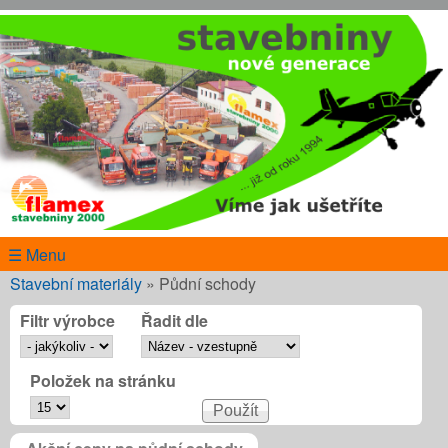
Přejít k hlavnímu obsahu
www.flamex.cz
☰ Menu
Jste zde
Stavební materiály
»
Půdní schody
Filtr výrobce
Řadit dle
Položek na stránku