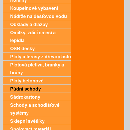
Koupelnové vybavení
Nádrže na dešťovou vodu
Obklady a dlažby
Omítky, zdící směsi a
lepidla
OSB desky
Ploty a terasy z dřevoplastu
Plotová pletiva, branky a
brány
Ploty betonové
Půdní schody
Sádrokartony
Schody a schodišťové
systémy
Sklepní světlíky
Spojovací materiál