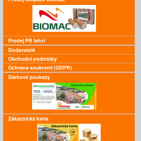
Prodej PB lahví
Dodavatelé
Obchodní podmínky
Ochrana soukromí (GDPR)
Dárkové poukazy
Zákaznická karta